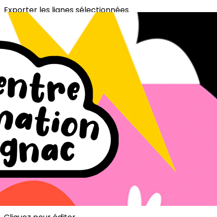
Exporter les lignes sélectionnées
Exporter toutes les colonnes
Exporter uniquement les colonnes affichées
Menu
<
>
Le Centre d'Animation
L'équipe
Horaires d'ouverture et accès
Nos sondages
Les régles de fonctionnement
?>
Images de la page d'accueil