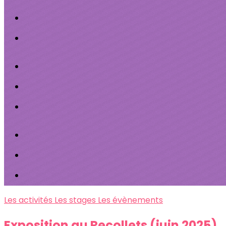
Les activités
Les stages
Les évènements
Exposition au Recollets (juin 2025)