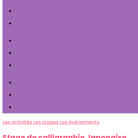
Les activités
Les stages
Les évènements
Stage de calligraphie Japonaise