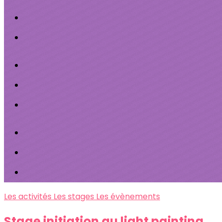
Les activités
Les stages
Les évènements
Stage initiation au light painting